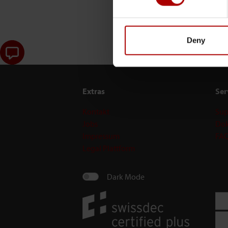
Deny
Extras
Ser
Kontakt
Sup
Jobs
Dok
Impressum
FA
Legal Plattform
Dark Mode