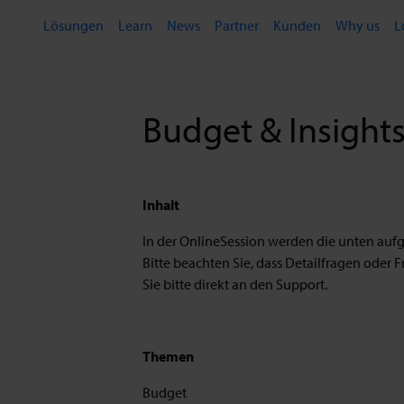
Lösungen
Learn
News
Partner
Kunden
Why us
L
Budget & Insight
Inhalt
In der OnlineSession werden die unten aufge
Bitte beachten Sie, dass Detailfragen ode
Sie bitte direkt an den Support.
Themen
Budget