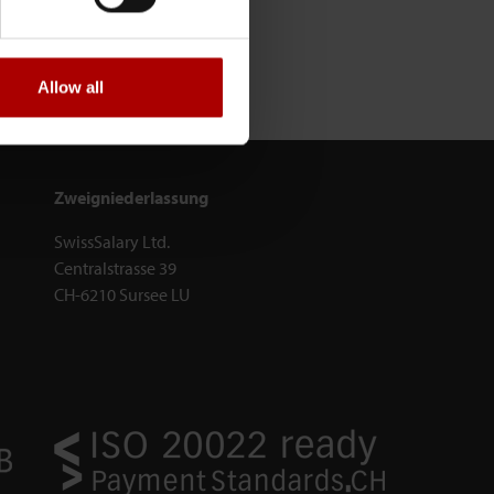
Allow all
Zweigniederlassung
SwissSalary Ltd.
Centralstrasse 39
CH-6210 Sursee LU