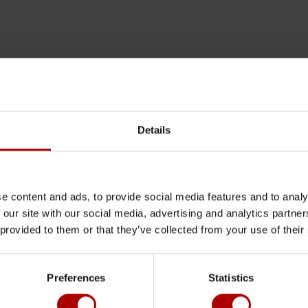
e
Details
e content and ads, to provide social media features and to analy
 our site with our social media, advertising and analytics partn
 provided to them or that they’ve collected from your use of their
on von SwissSalary 365 (Cloud) durchgeführt.
Preferences
Statistics
e Online Session registrieren
Zurück zur Übers