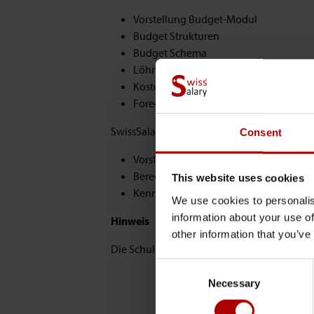
Vorstellung Budget-Modul
Budget Strukturen
Budget Schema
Löhne budgetieren
Kosten pro Mitarbeiter und Kostenstell
Forecast
SwissSalary Insights
Consent
Vorstellung Insights-Modul
Berechtigung hinterlegen
This website uses cookies
Kennzahlen aufzeigen
We use cookies to personalis
information about your use of
Hinweis
other information that you’ve
Die Schulung wird auf der aktuellsten Versi
Consent
Necessary
Selection
Für di