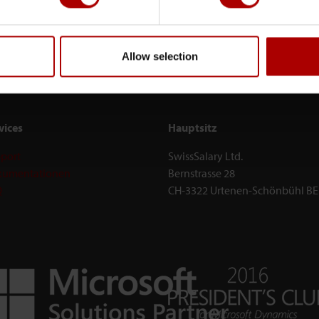
Allow selection
vices
Hauptsitz
port
SwissSalary Ltd.
umentationen
Bernstrasse 28
Q
CH-3322 Urtenen-Schönbühl BE