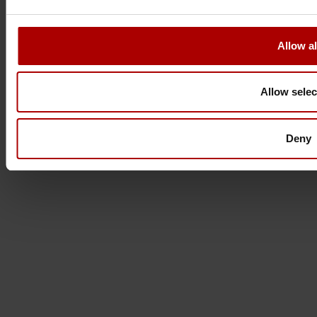
Allow al
Allow selec
Deny